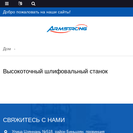
Добро пожаловать на наши сайты!
Дом
Высокоточный шлифовальный станок
СВЯЖИТЕСЬ С НАМИ
Улица Цзяннань №518, район Биньцзян, провинция