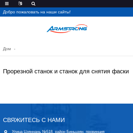
Добро пожаловать на наши сайты!
Дом
Прорезной станок и станок для снятия фаски
СВЯЖИТЕСЬ С НАМИ
Улица Цзяннань №518, район Биньцзян, провинция