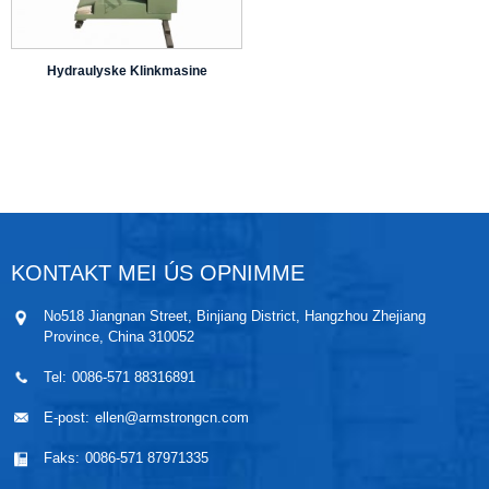
Hydraulyske Klinkmasine
KONTAKT MEI ÚS OPNIMME
No518 Jiangnan Street, Binjiang District, Hangzhou Zhejiang
Province, China 310052
Tel:
0086-571 88316891
E-post:
ellen@armstrongcn.com
Faks:
0086-571 87971335