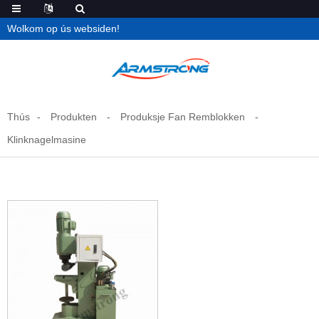
Wolkom op ús websiden!
Thús
Produkten
Produksje Fan Remblokken
Klinknagelmasine