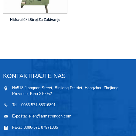
Hidraulički Stroj Za Zakivanje
KONTAKTIRAJTE NAS
No518 Jiangnan Street, Binjiang District, Hangzhou Zhejiang
Province, Kina 310052
Tel.:
0086-571 88316891
E-pošta:
ellen@armstrongcn.com
Faks:
0086-571 87971335