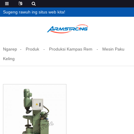
Sugeng rawuh ing situs web kita!
Ngarep
Produk
Produksi Kampas Rem
Mesin Paku
Keling